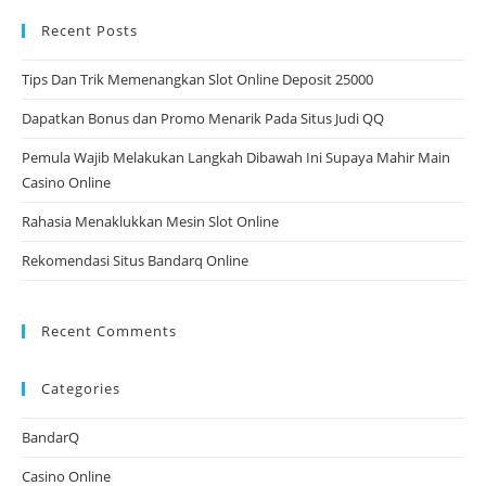
Recent Posts
Tips Dan Trik Memenangkan Slot Online Deposit 25000
Dapatkan Bonus dan Promo Menarik Pada Situs Judi QQ
Pemula Wajib Melakukan Langkah Dibawah Ini Supaya Mahir Main
Casino Online
Rahasia Menaklukkan Mesin Slot Online
Rekomendasi Situs Bandarq Online
Recent Comments
Categories
BandarQ
Casino Online