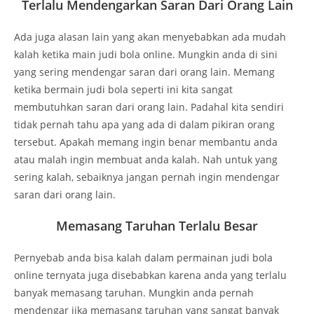
Terlalu Mendengarkan Saran Dari Orang Lain
Ada juga alasan lain yang akan menyebabkan ada mudah
kalah ketika main judi bola online. Mungkin anda di sini
yang sering mendengar saran dari orang lain. Memang
ketika bermain judi bola seperti ini kita sangat
membutuhkan saran dari orang lain. Padahal kita sendiri
tidak pernah tahu apa yang ada di dalam pikiran orang
tersebut. Apakah memang ingin benar membantu anda
atau malah ingin membuat anda kalah. Nah untuk yang
sering kalah, sebaiknya jangan pernah ingin mendengar
saran dari orang lain.
Memasang Taruhan Terlalu Besar
Pernyebab anda bisa kalah dalam permainan judi bola
online ternyata juga disebabkan karena anda yang terlalu
banyak memasang taruhan. Mungkin anda pernah
mendengar jika memasang taruhan yang sangat banyak