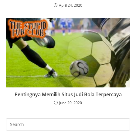
April 24, 2020
Pentingnya Memilih Situs Judi Bola Terpercaya
June 20, 2020
Search
for: