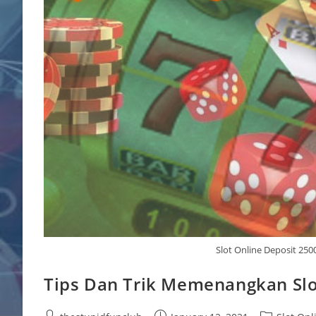
Slot Online Deposit 250
Tips Dan Trik Memenangkan Slo