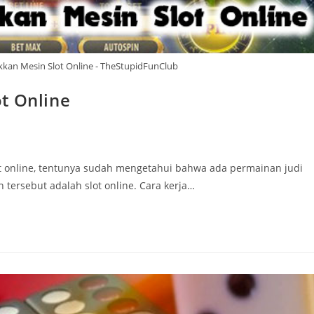
ukkan Mesin Slot Online - TheStupidFunClub
t Online
ot online, tentunya sudah mengetahui bahwa ada permainan judi
tersebut adalah slot online. Cara kerja…