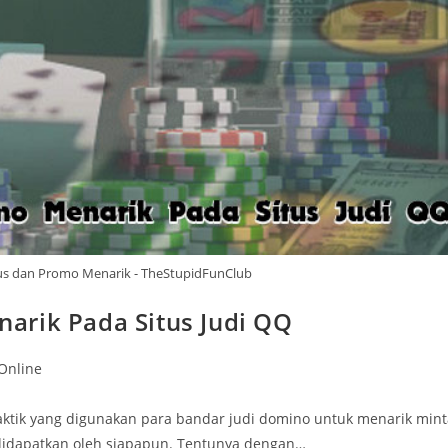
nus dan Promo Menarik - TheStupidFunClub
rik Pada Situs Judi QQ
 Online
:
ktik yang digunakan para bandar judi domino untuk menarik mint
 didapatkan oleh siapapun. Tentunya dengan…