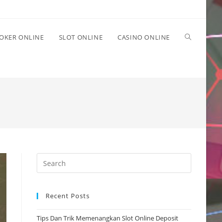
OKER ONLINE
SLOT ONLINE
CASINO ONLINE
Search
for:
Recent Posts
Tips Dan Trik Memenangkan Slot Online Deposit