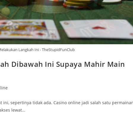
Melakukan Langkah Ini - TheStupidFunClub
ah Dibawah Ini Supaya Mahir Main
line
t ini, sepertinya tidak ada. Casino online jadi salah satu permaina
iakses lewat…