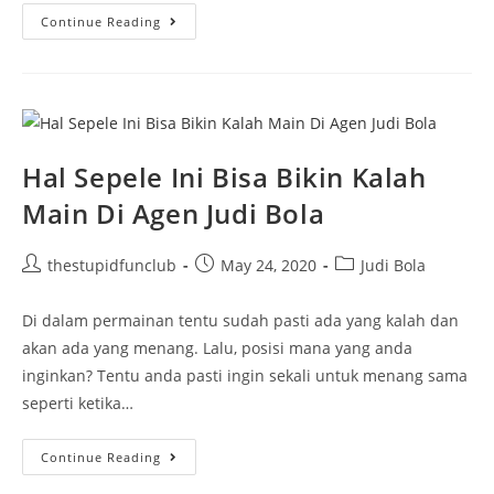
Pentingnya
Continue Reading
Memilih
Situs
Judi
Bola
Terpercaya
Hal Sepele Ini Bisa Bikin Kalah
Main Di Agen Judi Bola
Post
Post
Post
thestupidfunclub
May 24, 2020
Judi Bola
author:
published:
category:
Di dalam permainan tentu sudah pasti ada yang kalah dan
akan ada yang menang. Lalu, posisi mana yang anda
inginkan? Tentu anda pasti ingin sekali untuk menang sama
seperti ketika…
Hal
Continue Reading
Sepele