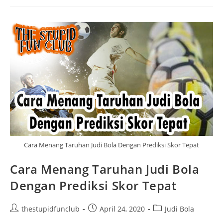
Ini
Bisa
Bikin
Kalah
Main
Di
Agen
Judi
Bola
Cara Menang Taruhan Judi Bola Dengan Prediksi Skor Tepat
Cara Menang Taruhan Judi Bola
Dengan Prediksi Skor Tepat
Post
Post
Post
thestupidfunclub
April 24, 2020
Judi Bola
author:
published:
category: