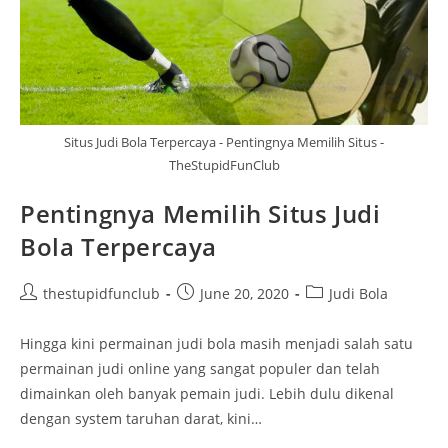
Situs Judi Bola Terpercaya - Pentingnya Memilih Situs -
TheStupidFunClub
Pentingnya Memilih Situs Judi
Bola Terpercaya
Post
Post
Post
thestupidfunclub
June 20, 2020
Judi Bola
author:
published:
category:
Hingga kini permainan judi bola masih menjadi salah satu
permainan judi online yang sangat populer dan telah
dimainkan oleh banyak pemain judi. Lebih dulu dikenal
dengan system taruhan darat, kini…