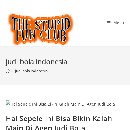
Skip
to
content
Menu
judi bola indonesia
>
judi bola indonesia
Hal Sepele Ini Bisa Bikin Kalah
Main Di Agen Judi Bola