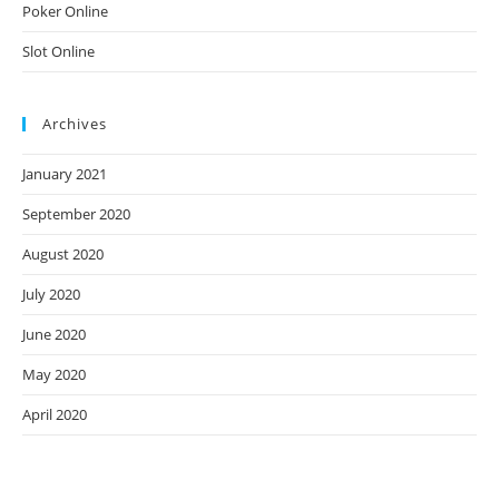
Poker Online
Slot Online
Archives
January 2021
September 2020
August 2020
July 2020
June 2020
May 2020
April 2020