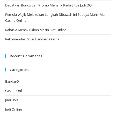
Bola
Dapatkan Bonus dan Promo Menarik Pada Situs Judi QQ
Pemula Wajib Melakukan Langkah Dibawah Ini Supaya Mahir Main
Casino Online
Rahasia Menaklukkan Mesin Slot Online
Rekomendasi Situs Bandarq Online
Recent Comments
Categories
BandarQ
Casino Online
Judi Bola
Judi Online