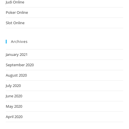
Judi Online
Poker Online
Slot Online
Archives
January 2021
September 2020
August 2020
July 2020
June 2020
May 2020
April 2020