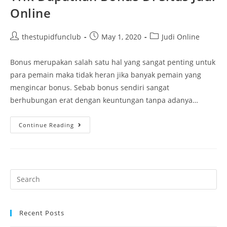
Online
Post
Post
Post
thestupidfunclub
May 1, 2020
Judi Online
author:
published:
category:
Bonus merupakan salah satu hal yang sangat penting untuk
para pemain maka tidak heran jika banyak pemain yang
mengincar bonus. Sebab bonus sendiri sangat
berhubungan erat dengan keuntungan tanpa adanya…
Trik
Continue Reading
Dapatkan
Bonus
Di
Situs
Search
Judi
for:
Online
Recent Posts