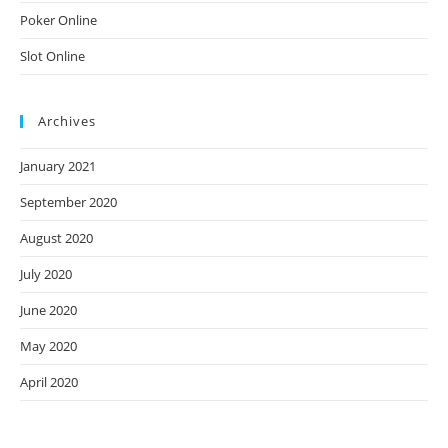
Poker Online
Slot Online
Archives
January 2021
September 2020
August 2020
July 2020
June 2020
May 2020
April 2020