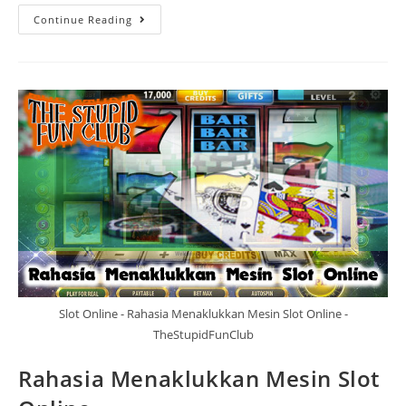
Tips
Continue Reading
Dan
Trik
Memenangkan
Slot
Online
Deposit
25000
Slot Online - Rahasia Menaklukkan Mesin Slot Online -
TheStupidFunClub
Rahasia Menaklukkan Mesin Slot