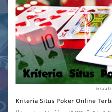
Kriteria S
Kriteria Situs Poker Online Terb