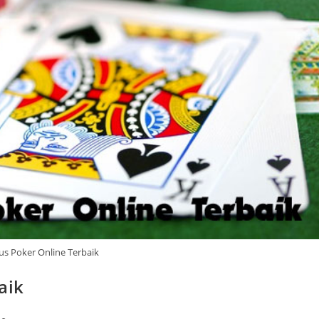
itus Poker Online Terbaik
aik