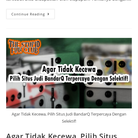
Dapatkan
Continue Reading
Bonus
dan
Promo
Menarik
Pada
Situs
Judi
QQ
Agar Tidak Kecewa, Pilih Situs Judi BandarQ Terpercaya Dengan
Selektif!
Agar Tidak Kecewa, Pilih Situs