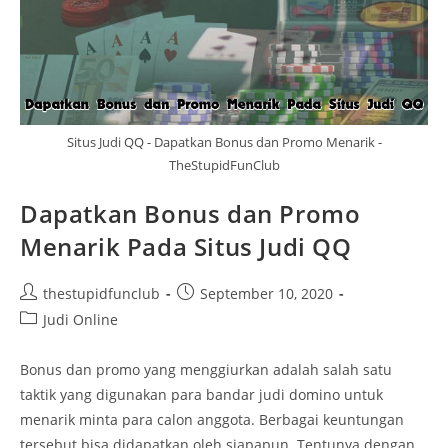
Situs Judi QQ - Dapatkan Bonus dan Promo Menarik -
TheStupidFunClub
Dapatkan Bonus dan Promo
Menarik Pada Situs Judi QQ
Post
Post
thestupidfunclub
September 10, 2020
author:
published:
Post
Judi Online
category:
Bonus dan promo yang menggiurkan adalah salah satu
taktik yang digunakan para bandar judi domino untuk
menarik minta para calon anggota. Berbagai keuntungan
tersebut bisa didapatkan oleh siapapun. Tentunya dengan…