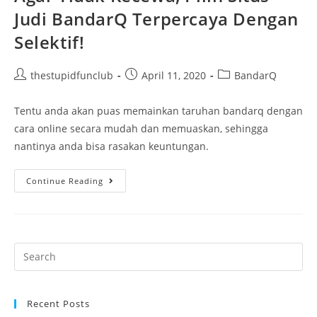
Judi BandarQ Terpercaya Dengan
Selektif!
Post
Post
Post
thestupidfunclub
April 11, 2020
BandarQ
author:
published:
category:
Tentu anda akan puas memainkan taruhan bandarq dengan
cara online secara mudah dan memuaskan, sehingga
nantinya anda bisa rasakan keuntungan.
Agar
Continue Reading
Tidak
Kecewa,
Pilih
Situs
Search
Judi
for:
BandarQ
Terpercaya
Recent Posts