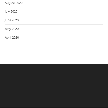
August 2020
July 2020
June 2020
May 2020
April 2020