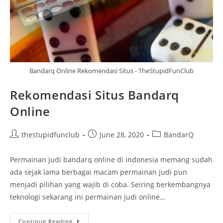
Bandarq Online Rekomendasi Situs - TheStupidFunClub
Rekomendasi Situs Bandarq
Online
Post
Post
Post
thestupidfunclub
June 28, 2020
BandarQ
author:
published:
category:
Permainan judi bandarq online di indonesia memang sudah
ada sejak lama berbagai macam permainan judi pun
menjadi pilihan yang wajib di coba. Seiring berkembangnya
teknologi sekarang ini permainan judi online…
Rekomendasi
Continue Reading