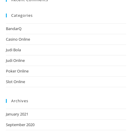
Categories
BandarQ
Casino Online
Judi Bola
Judi Online
Poker Online
Slot Online
Archives
January 2021
September 2020