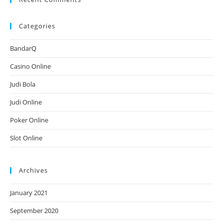
Categories
BandarQ
Casino Online
Judi Bola
Judi Online
Poker Online
Slot Online
Archives
January 2021
September 2020