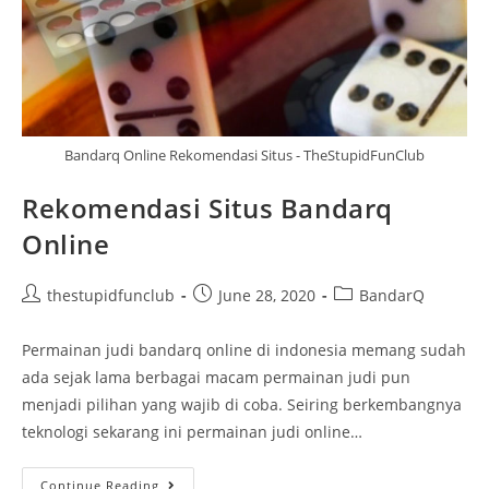
Bandarq Online Rekomendasi Situs - TheStupidFunClub
Rekomendasi Situs Bandarq
Online
Post
Post
Post
thestupidfunclub
June 28, 2020
BandarQ
author:
published:
category:
Permainan judi bandarq online di indonesia memang sudah
ada sejak lama berbagai macam permainan judi pun
menjadi pilihan yang wajib di coba. Seiring berkembangnya
teknologi sekarang ini permainan judi online…
Rekomendasi
Continue Reading