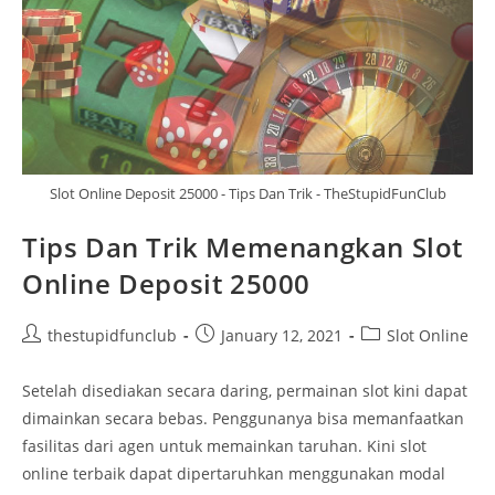
Slot Online Deposit 25000 - Tips Dan Trik - TheStupidFunClub
Tips Dan Trik Memenangkan Slot
Online Deposit 25000
Post
Post
Post
thestupidfunclub
January 12, 2021
Slot Online
author:
published:
category:
Setelah disediakan secara daring, permainan slot kini dapat
dimainkan secara bebas. Penggunanya bisa memanfaatkan
fasilitas dari agen untuk memainkan taruhan. Kini slot
online terbaik dapat dipertaruhkan menggunakan modal