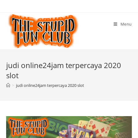
Skip
to
content
Menu
judi online24jam terpercaya 2020
slot
>
judi online24jam terpercaya 2020 slot