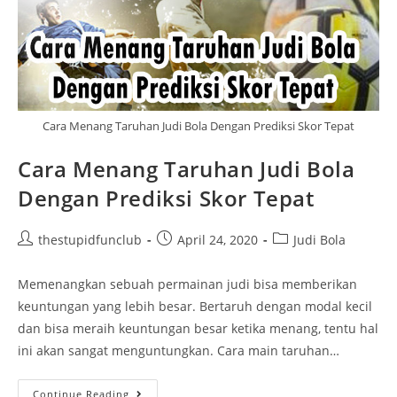
Cara Menang Taruhan Judi Bola Dengan Prediksi Skor Tepat
Cara Menang Taruhan Judi Bola
Dengan Prediksi Skor Tepat
Post
Post
Post
thestupidfunclub
April 24, 2020
Judi Bola
author:
published:
category:
Memenangkan sebuah permainan judi bisa memberikan
keuntungan yang lebih besar. Bertaruh dengan modal kecil
dan bisa meraih keuntungan besar ketika menang, tentu hal
ini akan sangat menguntungkan. Cara main taruhan…
Cara
Continue Reading