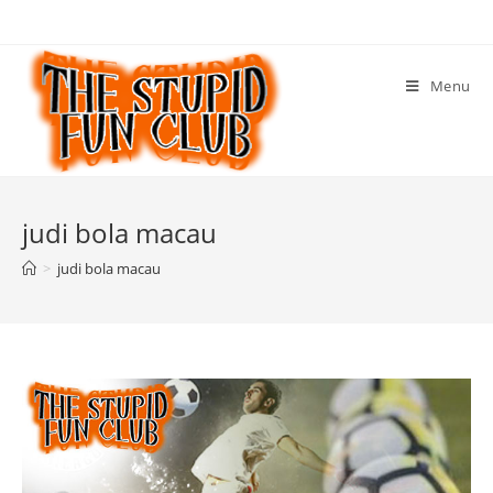
Skip
to
content
Menu
judi bola macau
>
judi bola macau