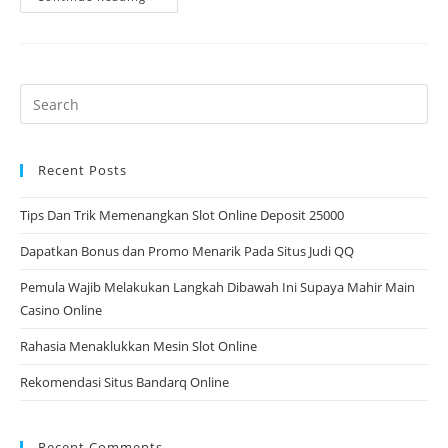
Menang
Taruhan
Judi
Bola
Search
Dengan
for:
Prediksi
Skor
Recent Posts
Tepat
Tips Dan Trik Memenangkan Slot Online Deposit 25000
Dapatkan Bonus dan Promo Menarik Pada Situs Judi QQ
Pemula Wajib Melakukan Langkah Dibawah Ini Supaya Mahir Main
Casino Online
Rahasia Menaklukkan Mesin Slot Online
Rekomendasi Situs Bandarq Online
Recent Comments