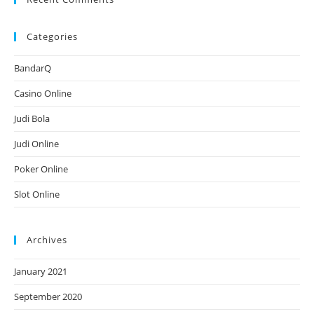
Categories
BandarQ
Casino Online
Judi Bola
Judi Online
Poker Online
Slot Online
Archives
January 2021
September 2020