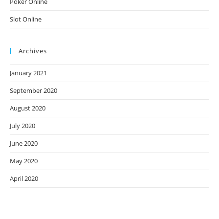
Poker Online
Slot Online
Archives
January 2021
September 2020
August 2020
July 2020
June 2020
May 2020
April 2020