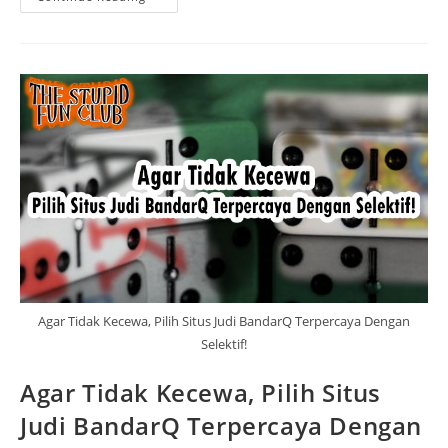
Situs
Bandarq
Online
Agar Tidak Kecewa, Pilih Situs Judi BandarQ Terpercaya Dengan
Selektif!
Agar Tidak Kecewa, Pilih Situs
Judi BandarQ Terpercaya Dengan