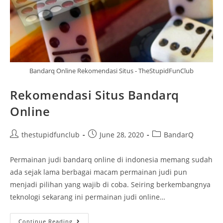
Bandarq Online Rekomendasi Situs - TheStupidFunClub
Rekomendasi Situs Bandarq
Online
Post
Post
Post
thestupidfunclub
June 28, 2020
BandarQ
author:
published:
category:
Permainan judi bandarq online di indonesia memang sudah
ada sejak lama berbagai macam permainan judi pun
menjadi pilihan yang wajib di coba. Seiring berkembangnya
teknologi sekarang ini permainan judi online…
Rekomendasi
Continue Reading