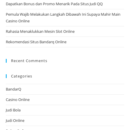
Dapatkan Bonus dan Promo Menarik Pada Situs Judi QQ
Pemula Wajib Melakukan Langkah Dibawah Ini Supaya Mahir Main
Casino Online
Rahasia Menaklukkan Mesin Slot Online
Rekomendasi Situs Bandarq Online
Recent Comments
Categories
BandarQ
Casino Online
Judi Bola
Judi Online