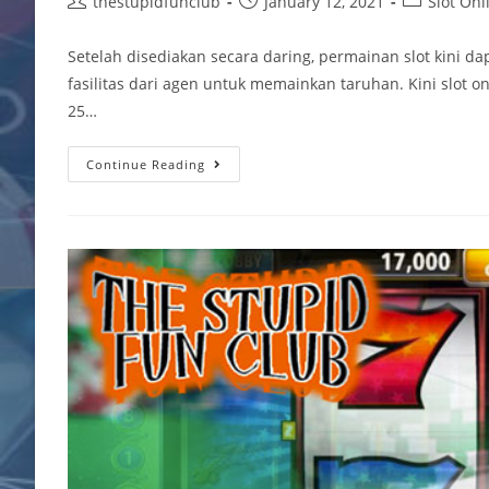
Post
Post
Post
thestupidfunclub
January 12, 2021
Slot Onl
author:
published:
category:
Setelah disediakan secara daring, permainan slot kini 
fasilitas dari agen untuk memainkan taruhan. Kini slot
25…
Tips
Continue Reading
Dan
Trik
Memenangkan
Slot
Online
Deposit
25000