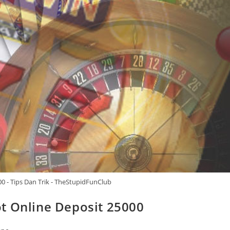
00 - Tips Dan Trik - TheStupidFunClub
t Online Deposit 25000