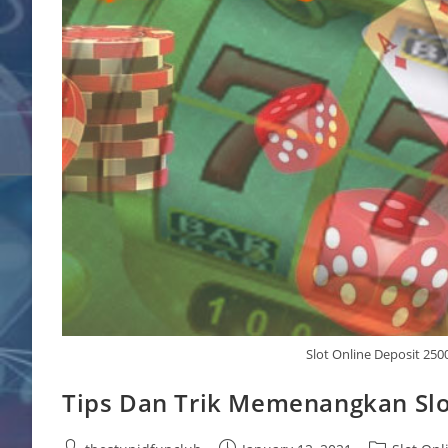
Slot Online Deposit 250
Tips Dan Trik Memenangkan Slo