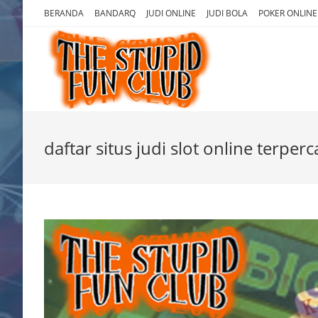
Skip
BERANDA
BANDARQ
JUDI ONLINE
JUDI BOLA
POKER ONLINE
to
content
daftar situs judi slot online terper