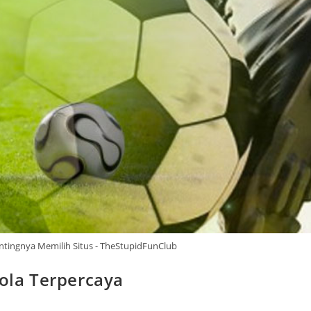
Pentingnya Memilih Situs - TheStupidFunClub
Bola Terpercaya