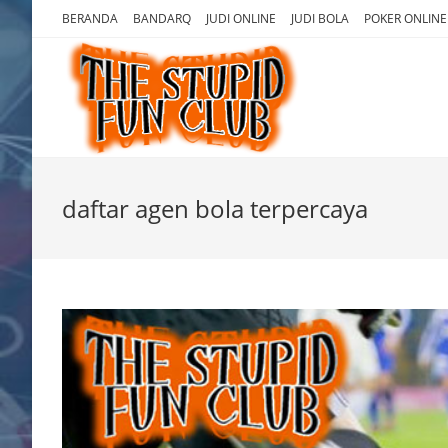
Skip
BERANDA
BANDARQ
JUDI ONLINE
JUDI BOLA
POKER ONLINE
to
content
daftar agen bola terpercaya