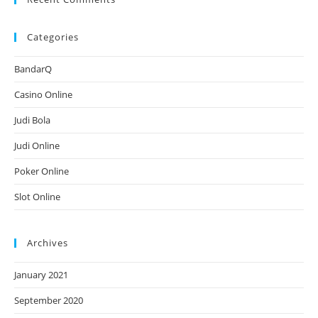
Categories
BandarQ
Casino Online
Judi Bola
Judi Online
Poker Online
Slot Online
Archives
January 2021
September 2020