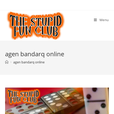
Skip
to
content
Menu
agen bandarq online
>
agen bandarq online