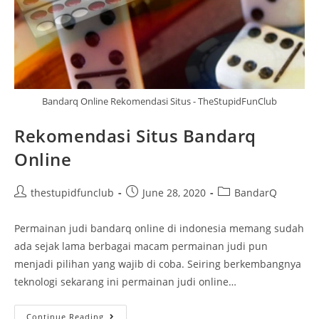
Bandarq Online Rekomendasi Situs - TheStupidFunClub
Rekomendasi Situs Bandarq
Online
Post
Post
Post
thestupidfunclub
June 28, 2020
BandarQ
author:
published:
category:
Permainan judi bandarq online di indonesia memang sudah
ada sejak lama berbagai macam permainan judi pun
menjadi pilihan yang wajib di coba. Seiring berkembangnya
teknologi sekarang ini permainan judi online…
Rekomendasi
Continue Reading