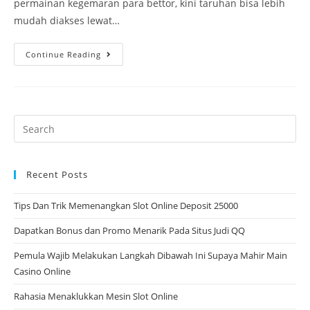
permainan kegemaran para bettor, kini taruhan bisa lebih
mudah diakses lewat…
Pemula
Continue Reading
Wajib
Melakukan
Langkah
Dibawah
Search
Ini
for:
Supaya
Mahir
Recent Posts
Main
Tips Dan Trik Memenangkan Slot Online Deposit 25000
Casino
Online
Dapatkan Bonus dan Promo Menarik Pada Situs Judi QQ
Pemula Wajib Melakukan Langkah Dibawah Ini Supaya Mahir Main
Casino Online
Rahasia Menaklukkan Mesin Slot Online