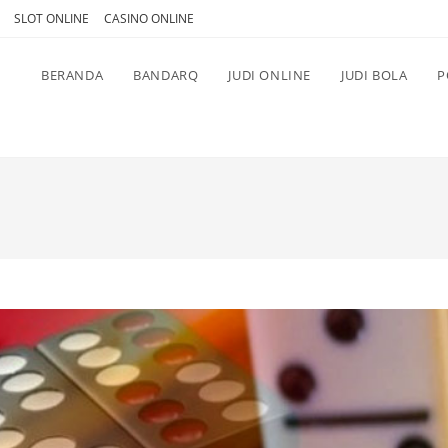
SLOT ONLINE
CASINO ONLINE
BERANDA
BANDARQ
JUDI ONLINE
JUDI BOLA
P