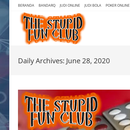
Skip
BERANDA
BANDARQ
JUDI ONLINE
JUDI BOLA
POKER ONLINE
to
content
Daily Archives: June 28, 2020