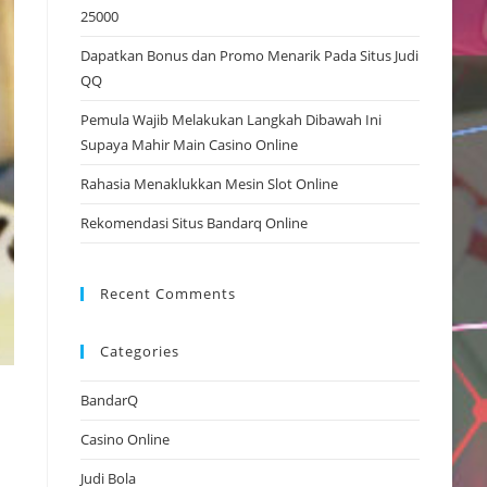
25000
Dapatkan Bonus dan Promo Menarik Pada Situs Judi
QQ
Pemula Wajib Melakukan Langkah Dibawah Ini
Supaya Mahir Main Casino Online
Rahasia Menaklukkan Mesin Slot Online
Rekomendasi Situs Bandarq Online
Recent Comments
Categories
BandarQ
Casino Online
Judi Bola