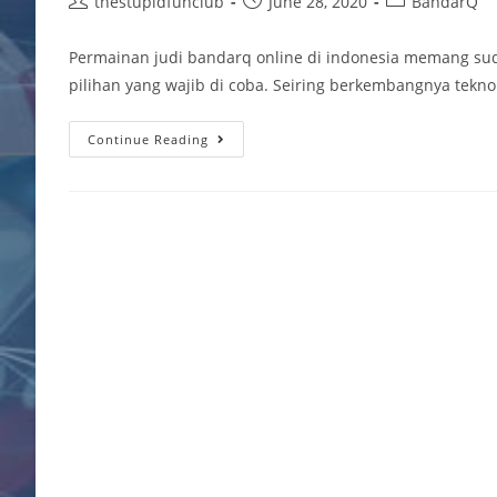
Post
Post
Post
thestupidfunclub
June 28, 2020
BandarQ
author:
published:
category:
Permainan judi bandarq online di indonesia memang su
pilihan yang wajib di coba. Seiring berkembangnya tekno
Rekomendasi
Continue Reading
Situs
Bandarq
Online