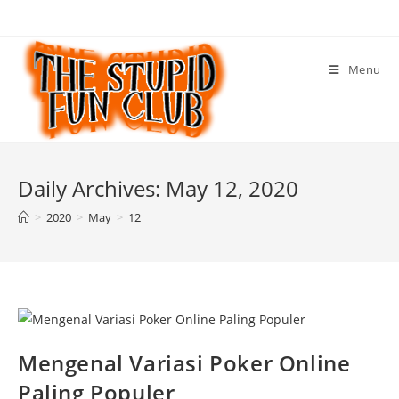
Skip
to
content
Menu
Daily Archives: May 12, 2020
>
2020
>
May
>
12
Mengenal Variasi Poker Online
Paling Populer