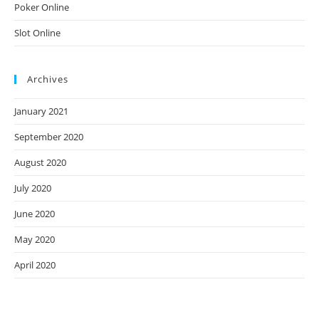
Poker Online
Slot Online
Archives
January 2021
September 2020
August 2020
July 2020
June 2020
May 2020
April 2020